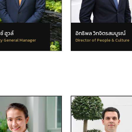
ซ์ ฮูวล์
อิทธิพล วิทจิตรสมบูรณ์
y General Manager
Director of People & Culture