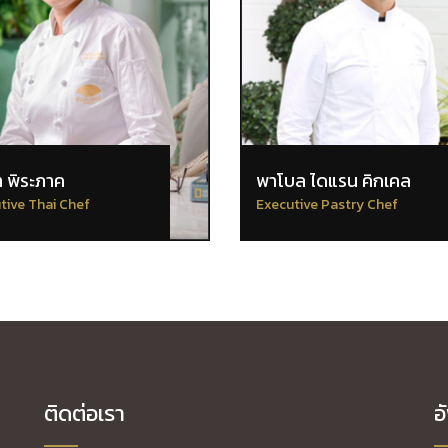
า พิระภาค
พาโบล ไดแรน คิกเคล
tive Thai Chef
Executive Pastry Chef
ติดต่อเรา
อ