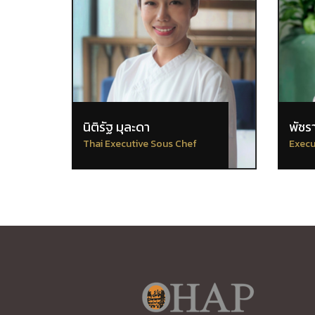
นิติรัฐ มุละดา
พัชร
Thai Executive Sous Chef
Execu