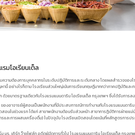
แรมโอเรียนเต็ล
อรองรับความต้องการบุคคลากรในระดับปฏิบัติการและระดับกลาง โดยผลสำรวจของโร
หานี้ อย่างไรก็ตาม โรงเรียนส่วนใหญ่เน้นการเรียนทฤษฏีมากกว่าภาคปฎิบัติและกา
ฝึก ด้วยมาตรฐานเดียวกับโรงแรมแมนดาริน โอเรียนเต็ล กรุงเทพฯ ซึ่งได้รับการลงค
 ของอาจารย์ผู้สอนเป็นพนักงานที่มีประสบการณ์การทำงานกับโรงแรมแมนดาริน โอเ
ดสอนในช่วงแรก ได้แก่ สาขาพนักงานต้อนรับส่วนหน้า สาขาการฏิบัติการฝ่ายแม่บ
และการผสมเครื่องดื่ม) ในปัจจุบัน โรงเรียนเปิดสอนโดยเน้นที่หลักสูตรการป
่ม มร. เคิร์ท ว๊าชไฟล์ท อดีตผู้จัดการทั่วไป โรงแรมแมนดาริน โอเรียนเต็ล กรุ