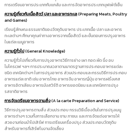
การเตรียมอาหารประเภทกับเเกล้ม เเละการจัดอาหารประเภทบุฟเฟ่ต์เย็น
ความรู้เกี่ยวกับเนื้อสัตว์
ปลา
เเละอาหารทะเล
(Preparing Meats, Poultry
and Games)
เรียนรู้ลักษณะธรรมชาติของวัตถุดิบอาหาร ประเภทเนื้อ ปลา เเละอาหาร
ทะเลต่างๆ ศึกษาคุณค่าทางอาหารจากเนื้อสัตว์ และขั้นตอนการปรุงอาหาร
ในแต่ละเมนูอาหาร
ความรู้ทั่วไป
(General Knowledge)
ความรู้ทั่วไปเกี่ยวกับการปรุงอาหารวิธีการย่าง เผา ทอด ผัด นึ่ง อบ
ไมโครเวฟ ฯลฯ การประมาณเวลาตามมาตรฐานการประกอบอาหารแต่ละ
ชนิด เทคนิคต่างๆ ในการปรุงอาหาร ส่วนประกอบและกรรมวิธีการประกอบ
อาหารแต่ละชาติ เช่น อาหารไทย อาหารจีน อาหารญี่ปุ่น อาหารฝรั่งเศส
อาหารอิตาเลียน อาหารมังสวิรัติ อาหารยอดนิยม และเทคนิคการปรุง
รสชาติอาหาร
การจัดเตรียมอาหารตามสั่ง
(A la carte Preparation and Service)
วิธีการปรุงอาหารตามสั่ง ส่วนประกอบ กรรมวิธีเบื้องต้นในการปรุงเมนู
อาหารต่างๆ รวมทั้งการเลือกจาน ชาม ภาชนะ เเละการจัดเเต่งอาหารให้
สวยงามก่อนนำไปเสิร์ฟ การเตรียมเครื่องปรุง ส่วนประกอบวัตถุดิบ
สำหรับอาหารที่เสิร์ฟในงานจัดเลี้ยง