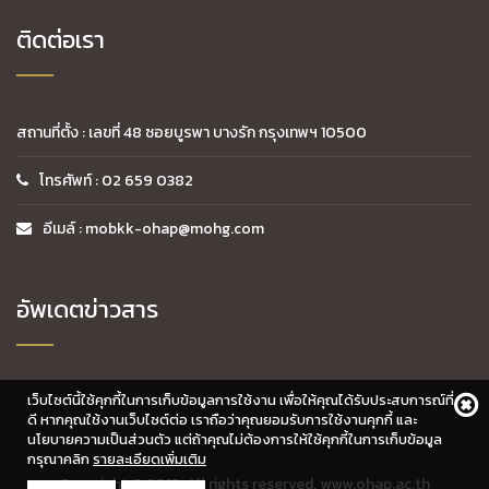
ติดต่อเรา
สถานที่ตั้ง : เลขที่ 48 ซอยบูรพา บางรัก กรุงเทพฯ 10500
โทรศัพท์ : 02 659 0382
อีเมล์ : mobkk-ohap@mohg.com
อัพเดตข่าวสาร
เว็บไซต์นี้ใช้คุกกี้ในการเก็บข้อมูลการใช้งาน เพื่อให้คุณได้รับประสบการณ์ที่
ดี หากคุณใช้งานเว็บไซต์ต่อ เราถือว่าคุณยอมรับการใช้งานคุกกี้ และ
นโยบายความเป็นส่วนตัว แต่ถ้าคุณไม่ต้องการให้ใช้คุกกี้ในการเก็บข้อมูล
กรุณาคลิก
รายละเอียดเพิ่มเติม
Copyright © 2018. All rights reserved. www.ohap.ac.th