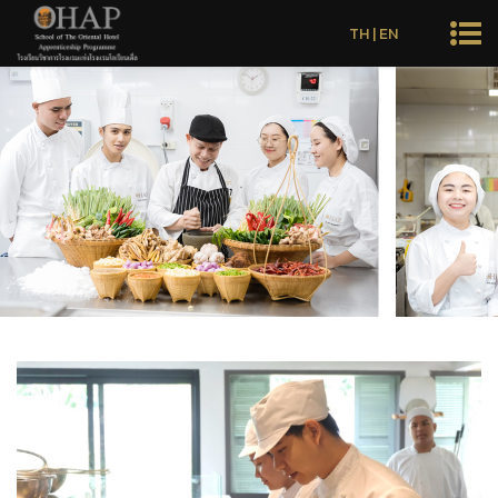
TH
|
EN