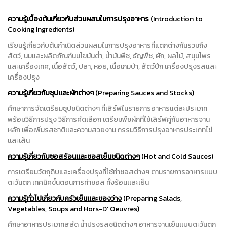
ความรู้เบื้องต้นเกี่ยวกับส่วนผสมในการปรุงอาหาร
(Introduction to
Cooking Ingredients)
เรียนรู้เกี่ยวกับต้นกำเนิดส่วนผสมในการปรุงอาหารที่แตกต่างกันรวมถึง
สัตว์, นมและผลิตภัณฑ์นมไขมันต่ำ, น้ำมันพืช, ธัญพืช, ผัก, ผลไม้, สมุนไพร
และเครื่องเทศ, เนื้อสัตว์, ปลา, หอย, เนื้อเกมป่า, สัตว์ปีก เครื่องปรุงรสและ
เครื่องปรุง
ความรู้เกี่ยวกับซุปเเละผักต่างๆ
(Preparing Sauces and Stocks)
ศึกษาการจัดเตรียมซุปชนิดต่างๆ ที่เสิร์ฟในรายการอาหารแต่ละประเภท
พร้อมวิธีการปรุง วิธีการคัดเลือก เตรียมพืชผักที่ใช้เสิร์ฟคู่กับอาหารจาน
หลัก เพื่อเพิ่มรสชาติเเละความสวยงาม กรรมวิธีการปรุงอาหารประเภทไข่
เเละเส้น
ความรู้เกี่ยวกับซอสร้อนเเละซอสเย็นชนิดต่างๆ
(Hot and Cold Sauces)
การเตรียมวัตถุดิบและเครื่องปรุงที่ใช้ทำซอสต่างๆ ตามรายการอาหารเเบบ
ตะวันตก เทคนิคขั้นตอนการทำซอส ทั้งร้อนเเละเย็น
ความรู้ทั่วไปเกี่ยวกับครัวเย็นเเละของว่าง
(Preparing Salads,
Vegetables, Soups and Hors-D’ Oeuvres)
ศึกษาอาหารประเภทสลัด น้ำปรุงรสชนิดต่างๆ อาหารจานเย็นเเบบตะวันตก